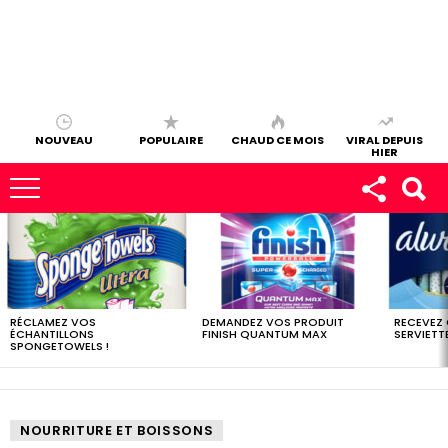
NOUVEAU
POPULAIRE
CHAUD CE MOIS
VIRAL DEPUIS
HIER
LES
DERNIERS
ÉCHANTILLONS
RÉCLAMEZ VOS
DEMANDEZ VOS PRODUIT
RECEVEZ
ÉCHANTILLONS
FINISH QUANTUM MAX
SERVIETTE
SPONGETOWELS !
NOURRITURE ET BOISSONS