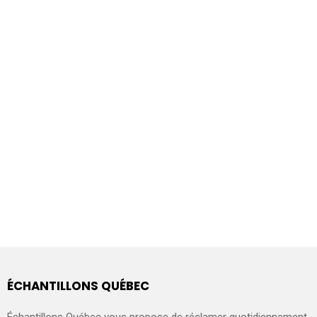
ÉCHANTILLONS QUÉBEC
Échantillons Québec vous propose de réclamer quotidiennement