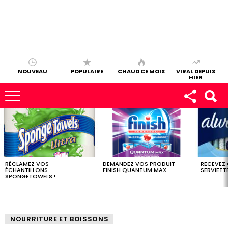
NOUVEAU
POPULAIRE
CHAUD CE MOIS
VIRAL DEPUIS
HIER
LES
DERNIERS
ÉCHANTILLONS
RÉCLAMEZ VOS
DEMANDEZ VOS PRODUIT
RECEVEZ
ÉCHANTILLONS
FINISH QUANTUM MAX
SERVIETTE
SPONGETOWELS !
NOURRITURE ET BOISSONS