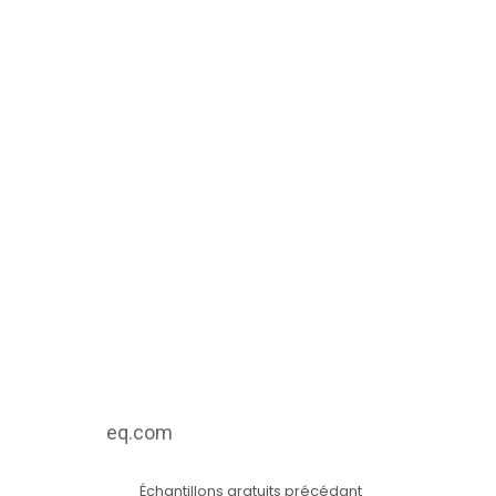
eq.com
Échantillons gratuits précédant
See