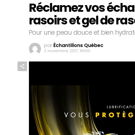
Réclamez vos échan
rasoirs et gel de ras
Pour une peau douce et bien hydra
par
Échantillons Québec
2 novembre 2017, 10h00