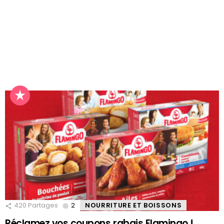
420
Partages
2
Comments
NOURRITURE ET BOISSONS
Réclamez vos coupons rabais Flamingo !