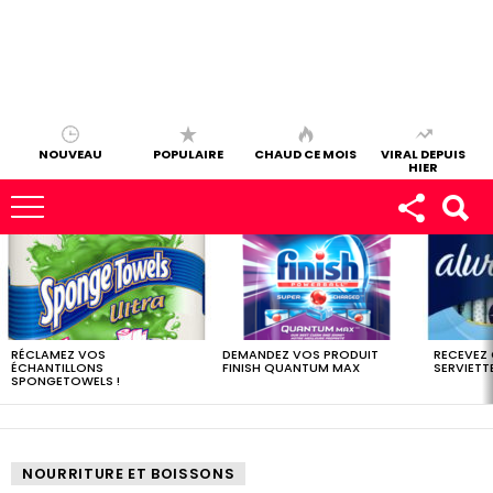
NOUVEAU
POPULAIRE
CHAUD CE MOIS
VIRAL DEPUIS
HIER
LES
DERNIERS
ÉCHANTILLONS
RÉCLAMEZ VOS
DEMANDEZ VOS PRODUIT
RECEVEZ
ÉCHANTILLONS
FINISH QUANTUM MAX
SERVIETTE
SPONGETOWELS !
NOURRITURE ET BOISSONS