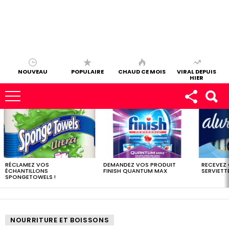
NOUVEAU
POPULAIRE
CHAUD CE MOIS
VIRAL DEPUIS
HIER
LES
DERNIERS
ÉCHANTILLONS
RÉCLAMEZ VOS
DEMANDEZ VOS PRODUIT
RECEVEZ
ÉCHANTILLONS
FINISH QUANTUM MAX
SERVIETTE
SPONGETOWELS !
NOURRITURE ET BOISSONS