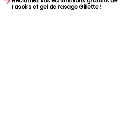
Réclamez vos échantillons gratuits de
rasoirs et gel de rasage Gillette !