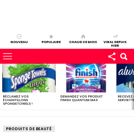
NOUVEAU
POPULAIRE
CHAUD CE MOIS
VIRAL DEPUIS
HIER
LES
DERNIERS
ÉCHANTILLONS
RÉCLAMEZ VOS
DEMANDEZ VOS PRODUIT
RECEVEZ
ÉCHANTILLONS
FINISH QUANTUM MAX
SERVIETTE
SPONGETOWELS !
PRODUITS DE BEAUTÉ