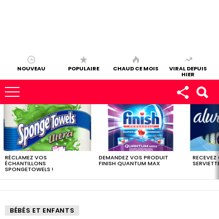
NOUVEAU
POPULAIRE
CHAUD CE MOIS
VIRAL DEPUIS
HIER
LES
DERNIERS
ÉCHANTILLONS
RÉCLAMEZ VOS
DEMANDEZ VOS PRODUIT
RECEVEZ
ÉCHANTILLONS
FINISH QUANTUM MAX
SERVIETTE
SPONGETOWELS !
BÉBÉS ET ENFANTS