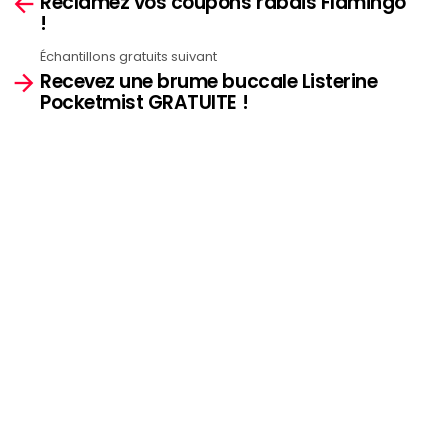
Réclamez vos coupons rabais Flamingo
more
!
Échantillons gratuits suivant
Recevez une brume buccale Listerine
Pocketmist GRATUITE !