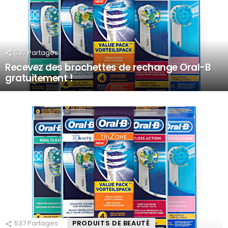
537
Partages
Recevez des brochettes de rechange Oral-B
gratuitement !
537
Partages
PRODUITS DE BEAUTÉ