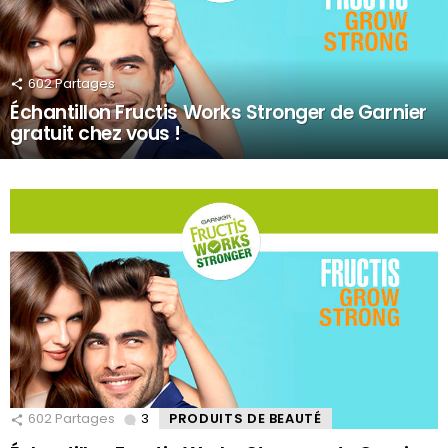
602
Partages
Échantillon Fructis Works Stronger de Garnier
gratuit chez vous !
602
Partages
3
Comments
PRODUITS DE BEAUTÉ