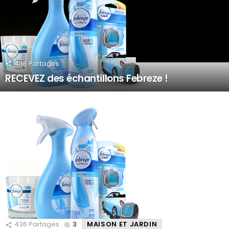
436
Partages
RECEVEZ des échantillons Febreze !
436
Partages
3
Comments
MAISON ET JARDIN