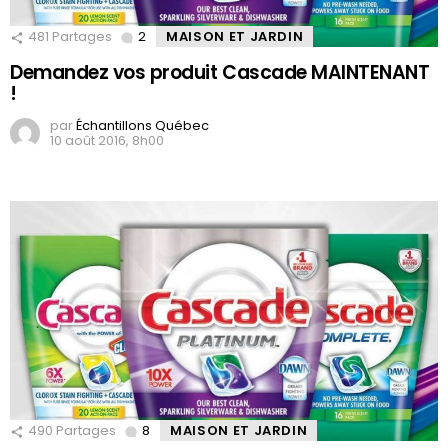
481
Partages
2
Comments
MAISON ET JARDIN
Demandez vos produit Cascade MAINTENANT
!
par
Échantillons Québec
10 août 2016, 8h00
490
Partages
8
Comments
MAISON ET JARDIN